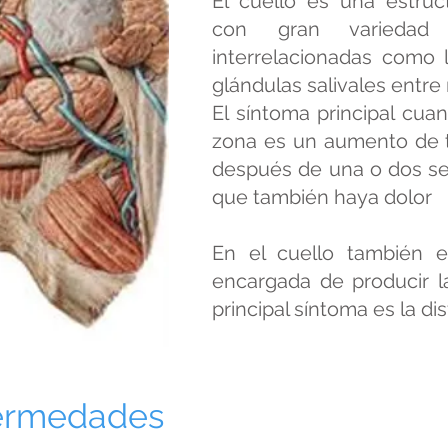
El cuello es una estruc
con gran variedad
interrelacionadas como lo
glándulas salivales entr
El síntoma principal cua
zona es un aumento de 
después de una o dos se
que también haya dolor
En el cuello también e
encargada de producir l
principal síntoma es la di
fermedades