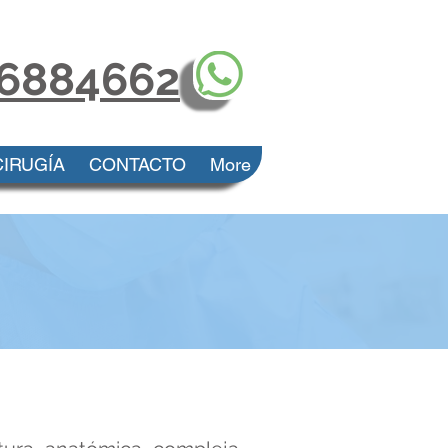
 6884662
CIRUGÍA
CONTACTO
More