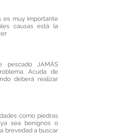
s es muy importante
bles causas está la
cer
de pescado JAMÁS
problema. Acuda de
ndo deberá realizar
medades como piedras
s ya sea benignos o
 la brevedad a buscar