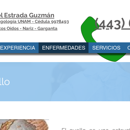
el Estrada Guzmán
(443)
ingología UNAM - Cédula 9978493
tos Oídos - Nariz - Garganta
EXPERIENCIA
ENFERMEDADES
SERVICIOS
llo