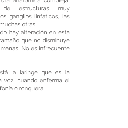
tura anatómica compleja,
 de estructuras muy
s ganglios linfáticos, las
e muchas otras
ndo hay alteración en esta
tamaño que no disminuye
manas. No es infrecuente
stá la laringe que es la
a voz, cuando enferma el
sfonía o ronquera