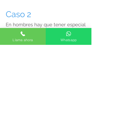
Caso 2
En hombres hay que tener especial
cuidado para lograr un aspecto
natural y varonil
Llama ahora
Whatsapp
Caso 3
Ver más fotos...
Cada nariz necesita cambios
diferentes. No todas las persnas
son iguales