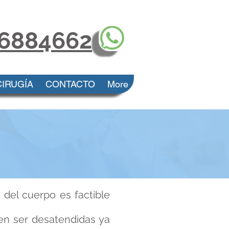
 6884662
CIRUGÍA
CONTACTO
More
 del cuerpo es factible
en ser desatendidas ya